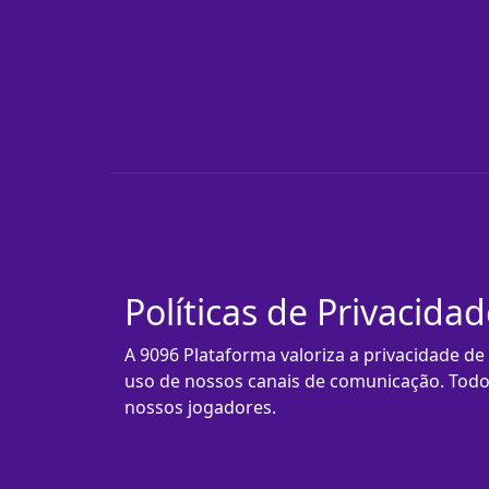
Políticas de Privacida
A 9096 Plataforma valoriza a privacidade d
uso de nossos canais de comunicação. Todos
nossos jogadores.