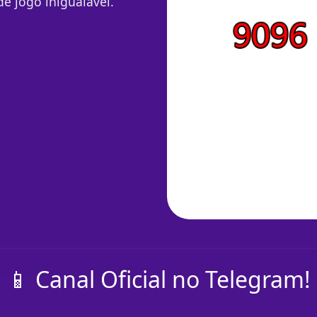
e jogo inigualável.
📱 Canal Oficial no Telegram!