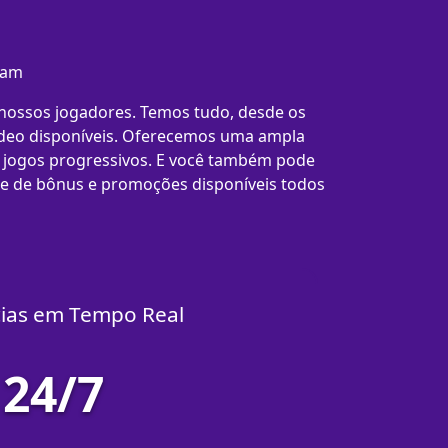
ram
 nossos jogadores. Temos tudo, desde os
vídeo disponíveis. Oferecemos uma ampla
s jogos progressivos. E você também pode
e de bônus e promoções disponíveis todos
cias em Tempo Real
24/7