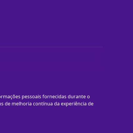
formações pessoais fornecidas durante o
ns de melhoria contínua da experiência de