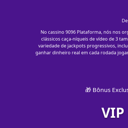
De
No cassino 9096 Plataforma, nós nos or
clássicos caça-níqueis de vídeo de 3 t
variedade de jackpots progressivos, inc
ganhar dinheiro real em cada rodada jog
🎁 Bônus Exclu
VIP