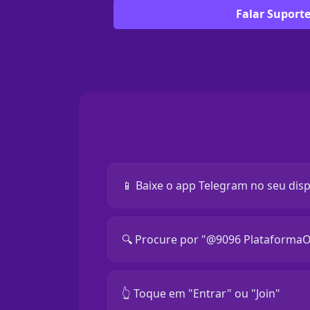
Falar Suport
📱 Baixe o app Telegram no seu disp
🔍 Procure por "@9096 PlataformaOf
👆 Toque em "Entrar" ou "Join"