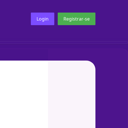
Login
Registrar-se