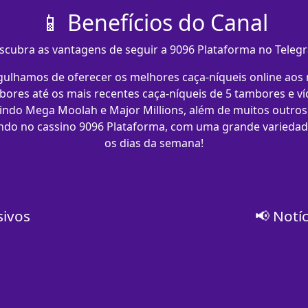
📱 Benefícios do Canal
scubra as vantagens de seguir a 9096 Plataforma no Teleg
gulhamos de oferecer os melhores caça-níqueis online aos
ambores até os mais recentes caça-níqueis de 5 tambores e 
luindo Mega Moolah e Major Millions, além de muitos outro
ando no cassino 9096 Plataforma, com uma grande variedad
os dias da semana!
sivos
📢 Notí