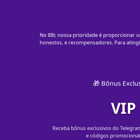
No 8Br, nossa prioridade é proporcionar um
honestos, e recompensadores. Para atingir
🎁 Bônus Exclu
VIP
Receba bônus exclusivos do Telegra
e códigos promocionai