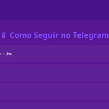
📱 Como Seguir no Telegram
ositivo