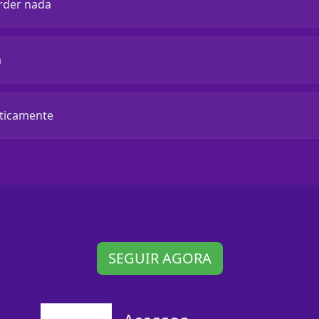
erder nada
a
aticamente
SEGUIR AGORA