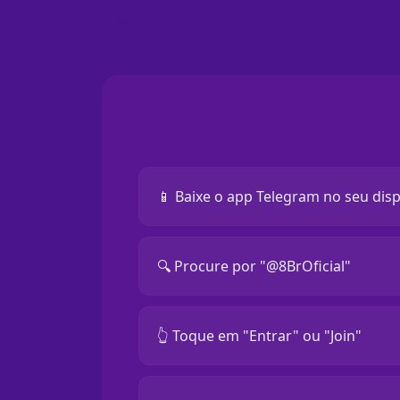
📱 Baixe o app Telegram no seu disp
🔍 Procure por "@8BrOficial"
👆 Toque em "Entrar" ou "Join"