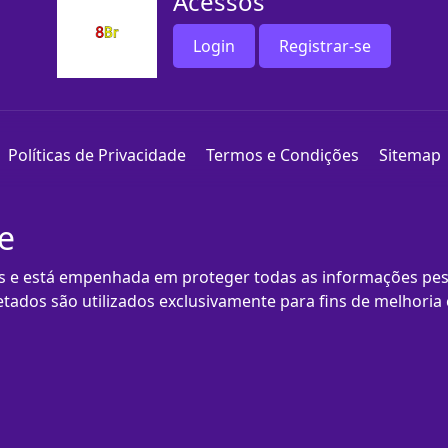
Acessos
Login
Registrar-se
Políticas de Privacidade
Termos e Condições
Sitemap
de
ios e está empenhada em proteger todas as informações pe
tados são utilizados exclusivamente para fins de melhoria