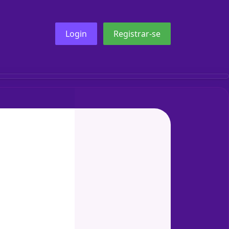
Login
Registrar-se