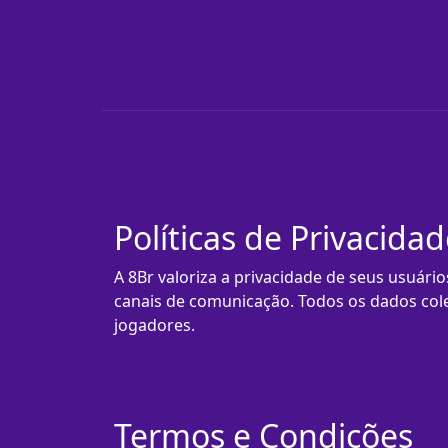
Políticas de Privacida
A 8Br valoriza a privacidade de seus usuár
canais de comunicação. Todos os dados cole
jogadores.
Termos e Condições