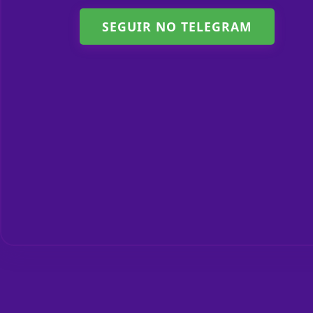
SEGUIR NO TELEGRAM