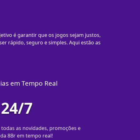
etivo é garantir que os jogos sejam justos,
er rápido, seguro e simples. Aqui estão as
cias em Tempo Real
24/7
e todas as novidades, promoções e
 da 8Br em tempo real!