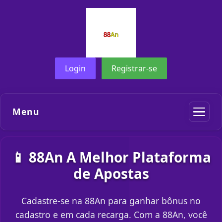
Login
Registrar-se
Menu
📱 88An A Melhor Plataforma
de Apostas
Cadastre-se na 88An para ganhar bônus no
cadastro e em cada recarga. Com a 88An, você