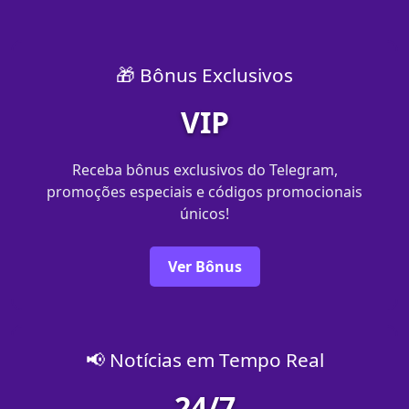
🎁 Bônus Exclusivos
VIP
Receba bônus exclusivos do Telegram,
promoções especiais e códigos promocionais
únicos!
Ver Bônus
📢 Notícias em Tempo Real
24/7