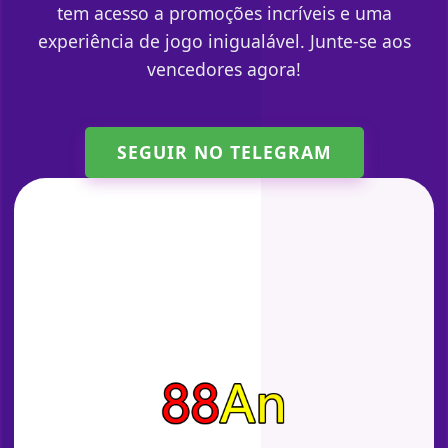
tem acesso a promoções incríveis e uma
experiência de jogo inigualável. Junte-se aos
vencedores agora!
SEGUIR NO TELEGRAM