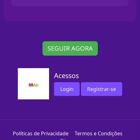
SEGUIR AGORA
Acessos
Login
Registrar-se
Políticas de Privacidade
Termos e Condições