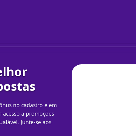
elhor
postas
ônus no cadastro e em
m acesso a promoções
ualável. Junte-se aos