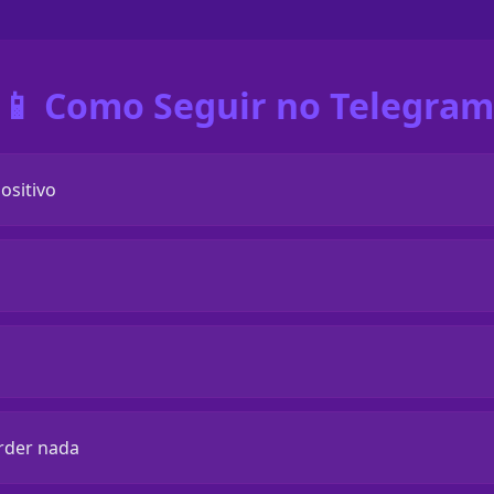
📱 Como Seguir no Telegram
ositivo
erder nada