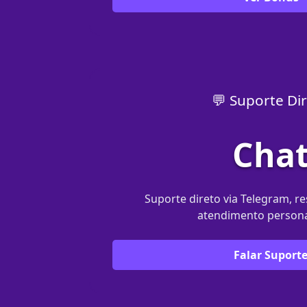
💬 Suporte Di
Cha
Suporte direto via Telegram, r
atendimento persona
Falar Suport