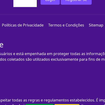
Políticas de Privacidade
Termos e Condições
Sitemap
de
usuários e está empenhada em proteger todas as informaçõ
os coletados são utilizados exclusivamente para fins de m
itar todas as regras e regulamentos estabelecidos. É imp