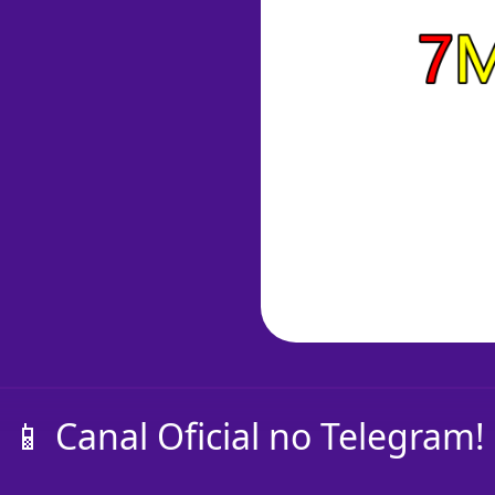
📱 Canal Oficial no Telegram!