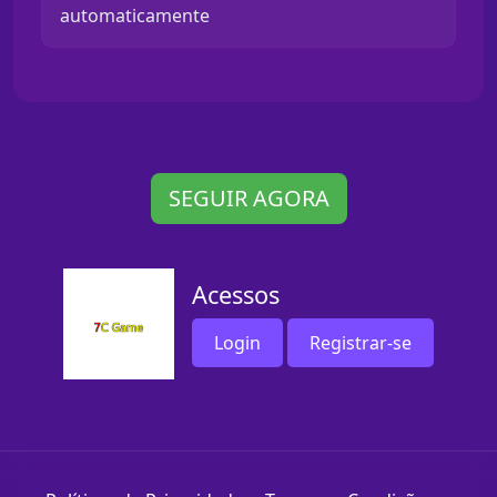
automaticamente
SEGUIR AGORA
Acessos
Login
Registrar-se