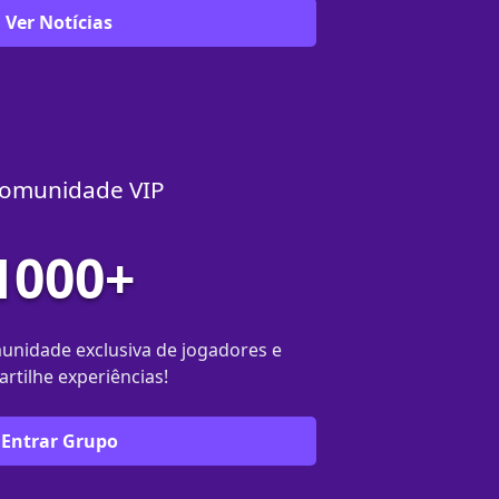
Ver Notícias
Comunidade VIP
1000+
unidade exclusiva de jogadores e
rtilhe experiências!
Entrar Grupo