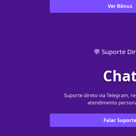
Ver Bônus
💬 Suporte Di
Cha
Suporte direto via Telegram, r
atendimento persona
Falar Suport