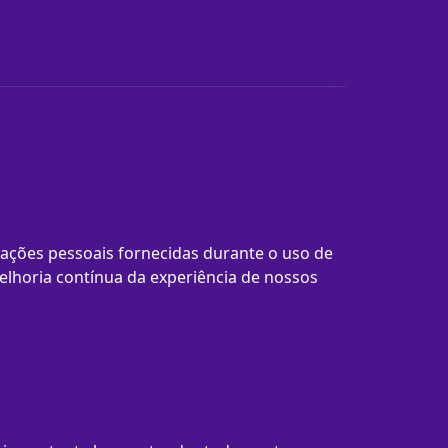
ações pessoais fornecidas durante o uso de
elhoria contínua da experiência de nossos