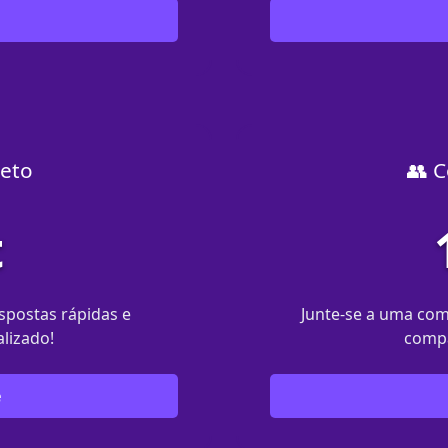
reto
👥 
t
espostas rápidas e
Junte-se a uma com
lizado!
compa
e