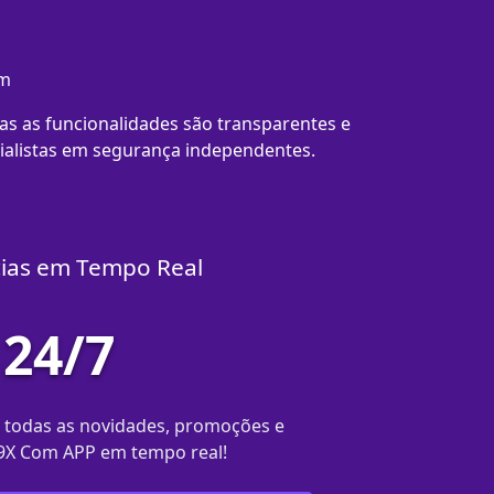
am
as as funcionalidades são transparentes e
cialistas em segurança independentes.
cias em Tempo Real
24/7
e todas as novidades, promoções e
9X Com APP em tempo real!