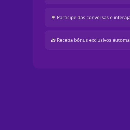
💬 Participe das conversas e interaj
🎁 Receba bônus exclusivos autom