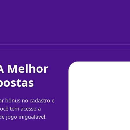
A Melhor
postas
r bônus no cadastro e
ocê tem acesso a
e jogo inigualável.