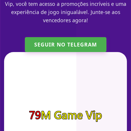
Vip, você tem acesso a promoções incríveis e uma
experiência de jogo inigualável. Junte-se aos
vencedores agora!
SEGUIR NO TELEGRAM