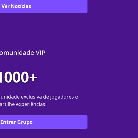
Ver Notícias
Comunidade VIP
1000+
unidade exclusiva de jogadores e
rtilhe experiências!
Entrar Grupo