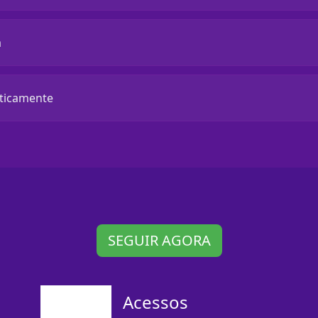
a
aticamente
SEGUIR AGORA
Acessos