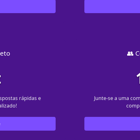
reto
👥 
t
espostas rápidas e
Junte-se a uma com
lizado!
compa
e