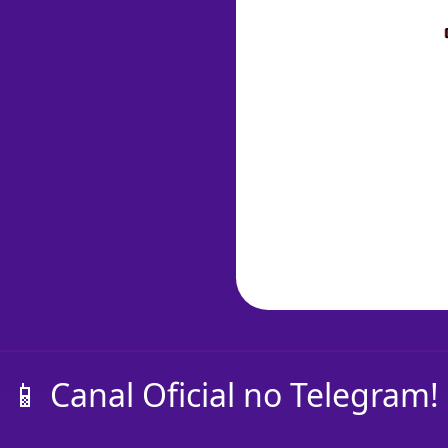
📱 Canal Oficial no Telegram!