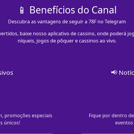
📱 Benefícios do Canal
Descubra as vantagens de seguir a 78F no Telegram
ivertidos, baixe nosso aplicativo de cassino, onde poderá j
níqueis, jogos de pôquer e cassinos ao vivo.
sivos
📢 Notí
m, promoções especiais
Fique por dentro d
s únicos!
eventos