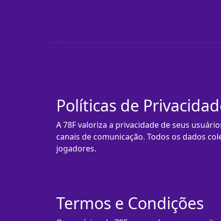
Políticas de Privacida
A 78F valoriza a privacidade de seus usuár
canais de comunicação. Todos os dados cole
jogadores.
Termos e Condições