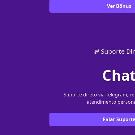
Ver Bônus
💬 Suporte Di
Cha
Suporte direto via Telegram, r
atendimento persona
Falar Suport