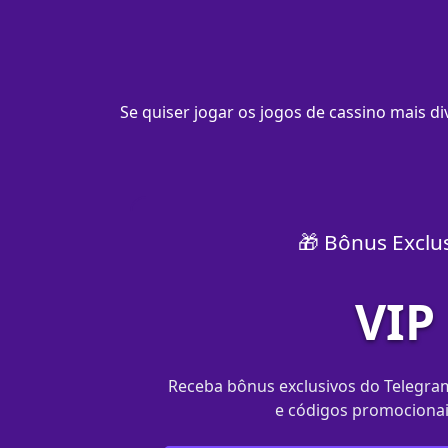
Se quiser jogar os jogos de cassino mais d
🎁 Bônus Exclu
VIP
Receba bônus exclusivos do Telegra
e códigos promocionai