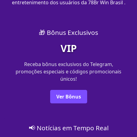
entretenimento dos usuários da 78Br Win Brasil .
🎁 Bônus Exclusivos
VIP
Receba bônus exclusivos do Telegram,
promoções especiais e códigos promocionais
únicos!
Ver Bônus
📢 Notícias em Tempo Real