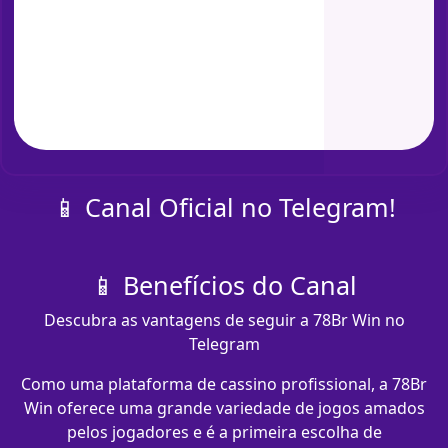
📱 Canal Oficial no Telegram!
📱 Benefícios do Canal
Descubra as vantagens de seguir a 78Br Win no
Telegram
Como uma plataforma de cassino profissional, a 78Br
Win oferece uma grande variedade de jogos amados
pelos jogadores e é a primeira escolha de