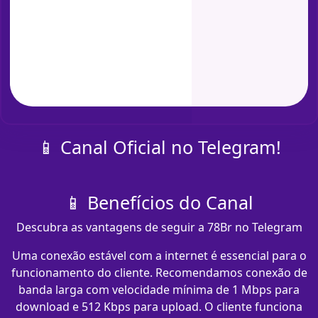
📱 Canal Oficial no Telegram!
📱 Benefícios do Canal
Descubra as vantagens de seguir a 78Br no Telegram
Uma conexão estável com a internet é essencial para o
funcionamento do cliente. Recomendamos conexão de
banda larga com velocidade mínima de 1 Mbps para
download e 512 Kbps para upload. O cliente funciona