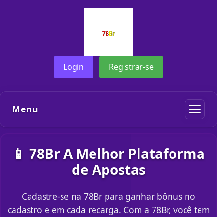
Login
Registrar-se
Menu
📱 78Br A Melhor Plataforma
de Apostas
Cadastre-se na 78Br para ganhar bônus no
cadastro e em cada recarga. Com a 78Br, você tem