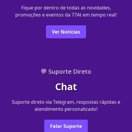
Fique por dentro de todas as novidades,
promoções e eventos da 77At em tempo real!
Ver Notícias
💬 Suporte Direto
Chat
Suporte direto via Telegram, respostas rápidas e
atendimento personalizado!
Falar Suporte