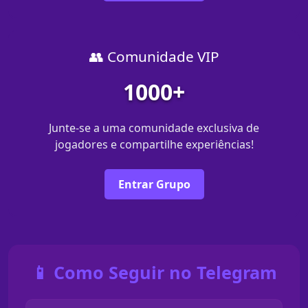
👥 Comunidade VIP
1000+
Junte-se a uma comunidade exclusiva de
jogadores e compartilhe experiências!
Entrar Grupo
📱 Como Seguir no Telegram