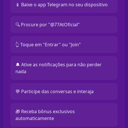
📱 Baixe o app Telegram no seu dispositivo
🔍 Procure por "@77AtOficial"
👆 Toque em "Entrar" ou "Join"
🔔 Ative as notificações para não perder
nada
💬 Participe das conversas e interaja
🎁 Receba bônus exclusivos
automaticamente