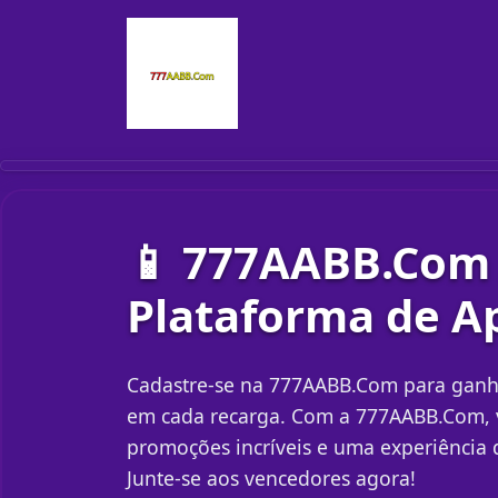
📱 777AABB.Com
Plataforma de A
Cadastre-se na 777AABB.Com para ganh
em cada recarga. Com a 777AABB.Com, 
promoções incríveis e uma experiência d
Junte-se aos vencedores agora!