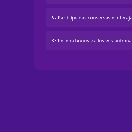
💬 Participe das conversas e interaj
🎁 Receba bônus exclusivos autom