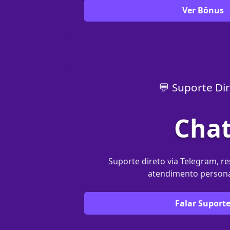
Ver Bônus
💬 Suporte Di
Cha
Suporte direto via Telegram, r
atendimento persona
Falar Suport