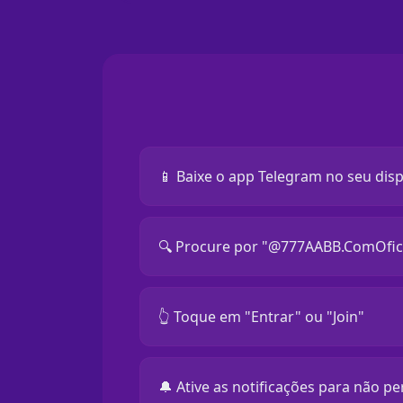
📱 Baixe o app Telegram no seu disp
🔍 Procure por "@777AABB.ComOfici
👆 Toque em "Entrar" ou "Join"
🔔 Ative as notificações para não p