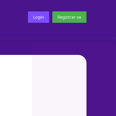
Login
Registrar-se