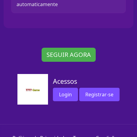
automaticamente
SEGUIR AGORA
Acessos
Login
Registrar-se