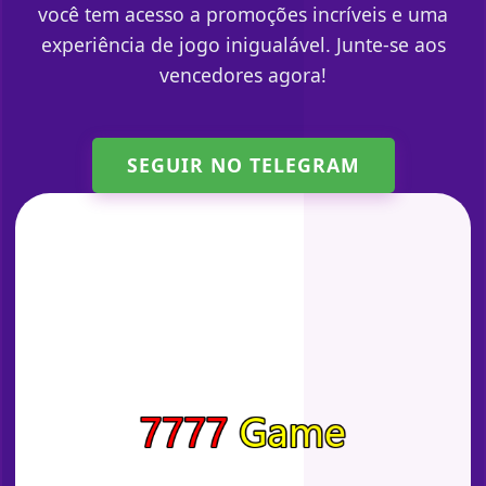
você tem acesso a promoções incríveis e uma
experiência de jogo inigualável. Junte-se aos
vencedores agora!
SEGUIR NO TELEGRAM