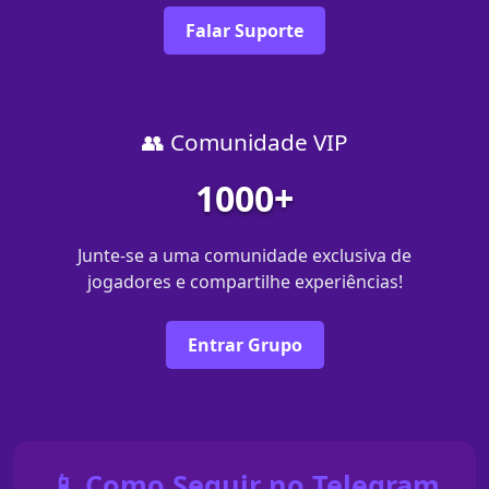
Falar Suporte
👥 Comunidade VIP
1000+
Junte-se a uma comunidade exclusiva de
jogadores e compartilhe experiências!
Entrar Grupo
📱 Como Seguir no Telegram