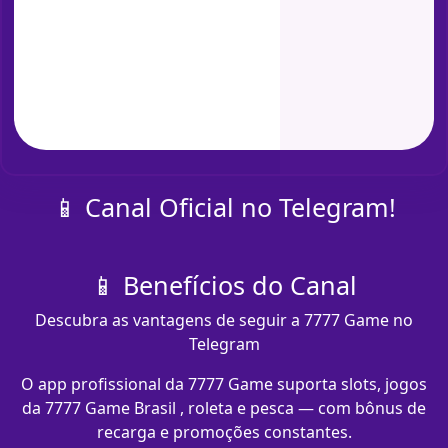
📱 Canal Oficial no Telegram!
📱 Benefícios do Canal
Descubra as vantagens de seguir a 7777 Game no
Telegram
O app profissional da 7777 Game suporta slots, jogos
da 7777 Game Brasil , roleta e pesca — com bônus de
recarga e promoções constantes.