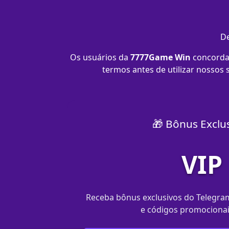
De
Os usuários da
7777Game Win
concordam
termos antes de utilizar nossos 
🎁 Bônus Exclu
VIP
Receba bônus exclusivos do Telegra
e códigos promocionai