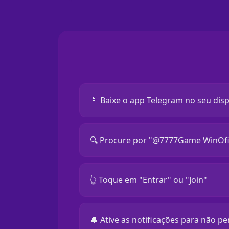
📱 Baixe o app Telegram no seu disp
🔍 Procure por "@7777Game WinOfi
👆 Toque em "Entrar" ou "Join"
🔔 Ative as notificações para não p