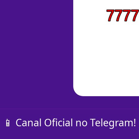
📱 Canal Oficial no Telegram!