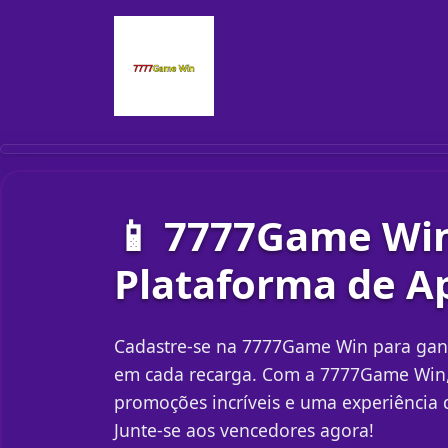
📱 7777Game Wi
Plataforma de A
Cadastre-se na 7777Game Win para gan
em cada recarga. Com a 7777Game Win,
promoções incríveis e uma experiência d
Junte-se aos vencedores agora!