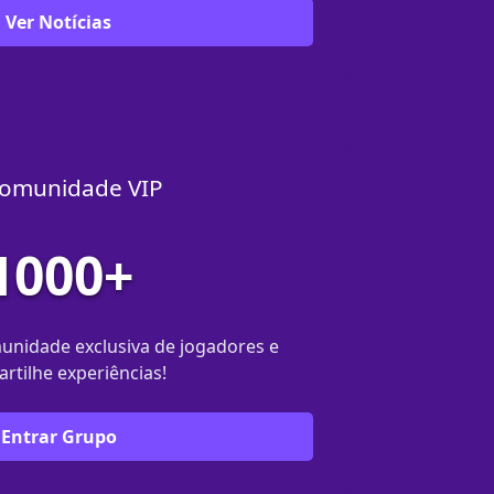
Ver Notícias
Comunidade VIP
1000+
unidade exclusiva de jogadores e
rtilhe experiências!
Entrar Grupo