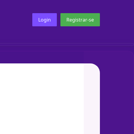
Login
Registrar-se