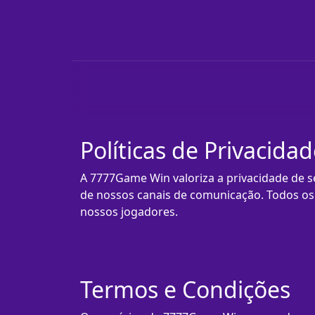
Políticas de Privacida
A 7777Game Win valoriza a privacidade de 
de nossos canais de comunicação. Todos os 
nossos jogadores.
Termos e Condições