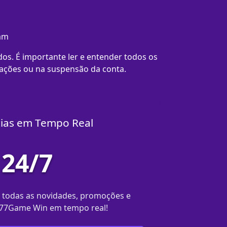
ram
os. É importante ler e entender todos os
izações ou na suspensão da conta.
cias em Tempo Real
24/7
e todas as novidades, promoções e
777Game Win em tempo real!