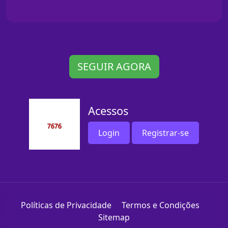
SEGUIR AGORA
Acessos
Login
Registrar-se
Políticas de Privacidade
Termos e Condições
Sitemap