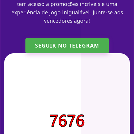
tem acesso a promoções incríveis e uma
experiência de jogo inigualável. Junte-se aos
vencedores agora!
SEGUIR NO TELEGRAM