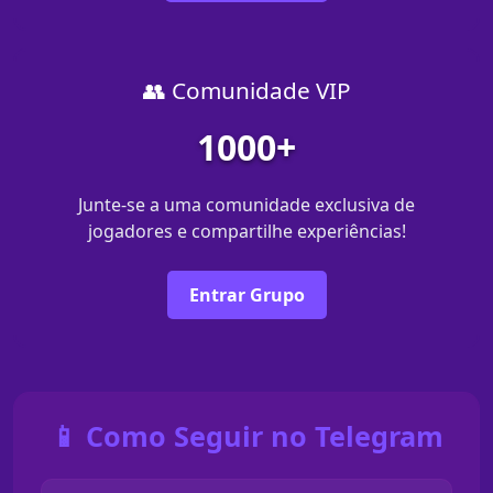
👥 Comunidade VIP
1000+
Junte-se a uma comunidade exclusiva de
jogadores e compartilhe experiências!
Entrar Grupo
📱 Como Seguir no Telegram