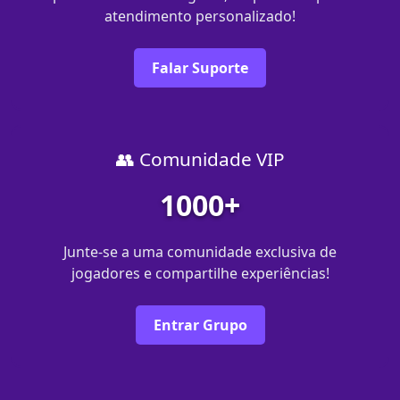
atendimento personalizado!
Falar Suporte
👥 Comunidade VIP
1000+
Junte-se a uma comunidade exclusiva de
jogadores e compartilhe experiências!
Entrar Grupo