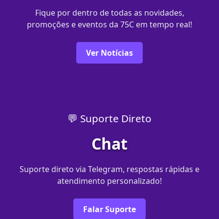
Fique por dentro de todas as novidades,
promoções e eventos da 75C em tempo real!
Ver Notícias
💬 Suporte Direto
Chat
Suporte direto via Telegram, respostas rápidas e
atendimento personalizado!
Falar Suporte