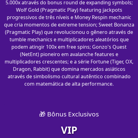
5.000x através do bonus round de expanding symbols;
Wolf Gold (Pragmatic Play) featuring jackpots
progressivos de três níveis e Money Respin mechanic
que cria momentos de extreme tension; Sweet Bonanza
(Pragmatic Play) que revolucionou o gênero através de
tumble mechanics e multiplicadores aleatórios que
podem atingir 100x em free spins; Gonzo's Quest
(NetEnt) pioneiro em avalanche features e
multiplicadores crescentes; e a série Fortune (Tiger, OX,
Dragon, Rabbit) que domina mercados asiáticos
através de simbolismo cultural autêntico combinado
com matemática de alta performance.
🎁 Bônus Exclusivos
VIP