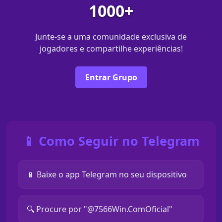
1000+
Junte-se a uma comunidade exclusiva de
jogadores e compartilhe experiências!
Entrar Grupo
📱 Como Seguir no Telegram
📱 Baixe o app Telegram no seu dispositivo
🔍 Procure por "@7566Win.ComOficial"