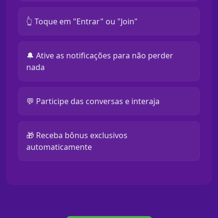
👆 Toque em "Entrar" ou "Join"
🔔 Ative as notificações para não perder
nada
💬 Participe das conversas e interaja
🎁 Receba bônus exclusivos
automaticamente