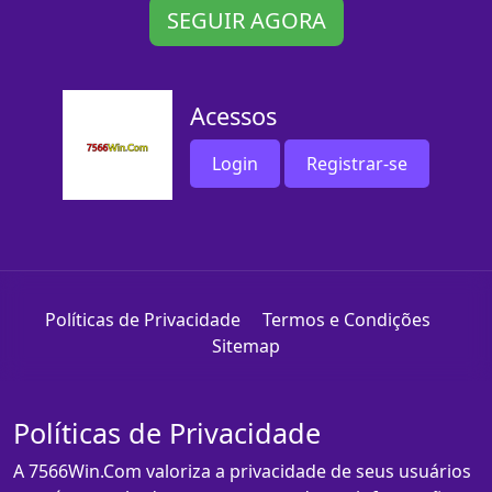
SEGUIR AGORA
Acessos
Login
Registrar-se
Políticas de Privacidade
Termos e Condições
Sitemap
Políticas de Privacidade
A 7566Win.Com valoriza a privacidade de seus usuários