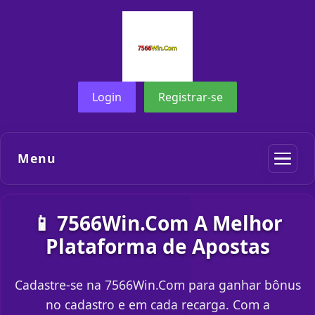
Login
Registrar-se
Menu
📱 7566Win.Com A Melhor
Plataforma de Apostas
Cadastre-se na 7566Win.Com para ganhar bônus
no cadastro e em cada recarga. Com a