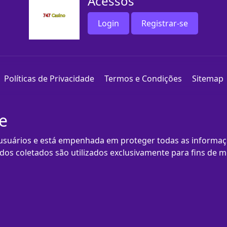
Acessos
Login
Registrar-se
Políticas de Privacidade
Termos e Condições
Sitemap
de
s usuários e está empenhada em proteger todas as informaç
os coletados são utilizados exclusivamente para fins de m