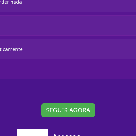
erder nada
a
aticamente
SEGUIR AGORA