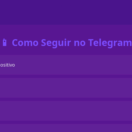
📱 Como Seguir no Telegram
ositivo
"