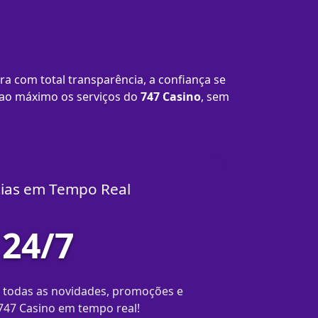
m
 com total transparência, a confiança se
 ao máximo os serviços do
747 Casino
, sem
cias em Tempo Real
24/7
e todas as novidades, promoções e
747 Casino em tempo real!