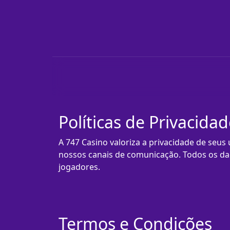
Políticas de Privacida
A 747 Casino valoriza a privacidade de seu
nossos canais de comunicação. Todos os dad
jogadores.
Termos e Condições