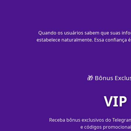
Quando os usuários sabem que suas infor
estabelece naturalmente. Essa confiança 
🎁 Bônus Exclu
VIP
Receba bônus exclusivos do Telegra
e códigos promocionai