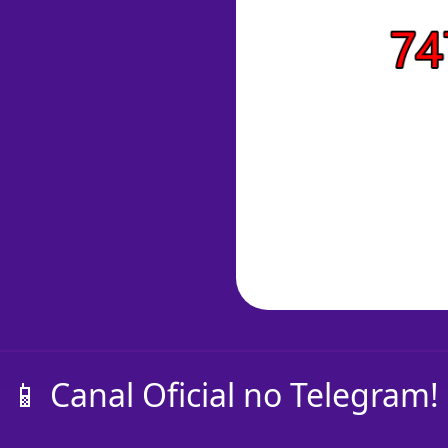
📱 Canal Oficial no Telegram!