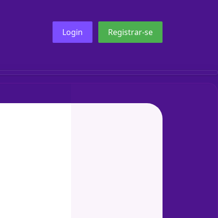
Login
Registrar-se