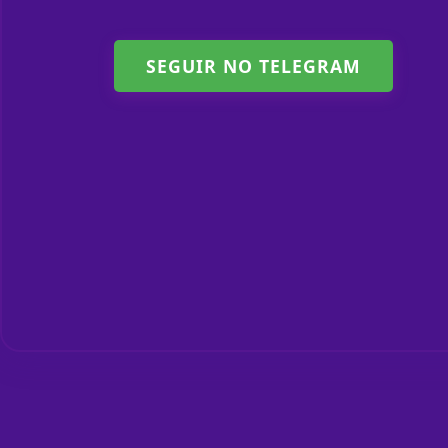
SEGUIR NO TELEGRAM