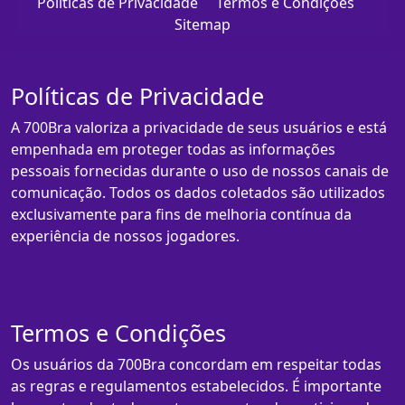
Políticas de Privacidade
Termos e Condições
Sitemap
Políticas de Privacidade
A 700Bra valoriza a privacidade de seus usuários e está
empenhada em proteger todas as informações
pessoais fornecidas durante o uso de nossos canais de
comunicação. Todos os dados coletados são utilizados
exclusivamente para fins de melhoria contínua da
experiência de nossos jogadores.
Termos e Condições
Os usuários da 700Bra concordam em respeitar todas
as regras e regulamentos estabelecidos. É importante