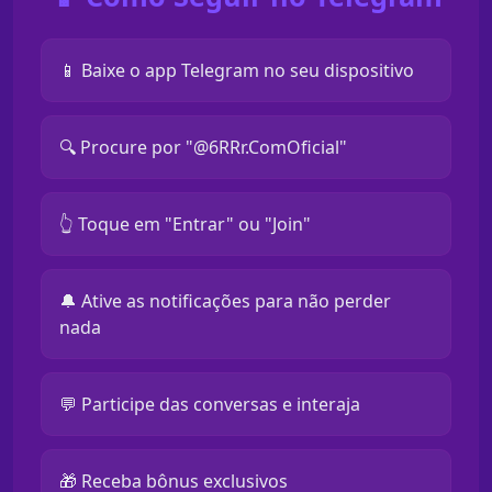
📱 Baixe o app Telegram no seu dispositivo
🔍 Procure por "@6RRr.ComOficial"
👆 Toque em "Entrar" ou "Join"
🔔 Ative as notificações para não perder
nada
💬 Participe das conversas e interaja
🎁 Receba bônus exclusivos