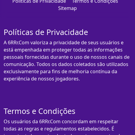
Políticas de Privacidade
Termos e Condições
Sitemap
Políticas de Privacidade
A 6RRr.Com valoriza a privacidade de seus usuários e
está empenhada em proteger todas as informações
pessoais fornecidas durante o uso de nossos canais de
comunicação. Todos os dados coletados são utilizados
exclusivamente para fins de melhoria contínua da
experiência de nossos jogadores.
Termos e Condições
Os usuários da 6RRr.Com concordam em respeitar
todas as regras e regulamentos estabelecidos. É