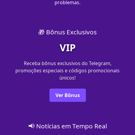
problemas.
🎁 Bônus Exclusivos
VIP
Receba bônus exclusivos do Telegram,
promoções especiais e códigos promocionais
únicos!
Ver Bônus
📢 Notícias em Tempo Real