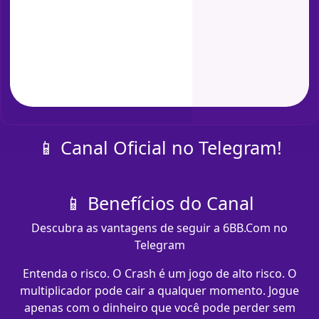
📱 Canal Oficial no Telegram!
📱 Benefícios do Canal
Descubra as vantagens de seguir a 6BB.Com no
Telegram
Entenda o risco. O Crash é um jogo de alto risco. O
multiplicador pode cair a qualquer momento. Jogue
apenas com o dinheiro que você pode perder sem