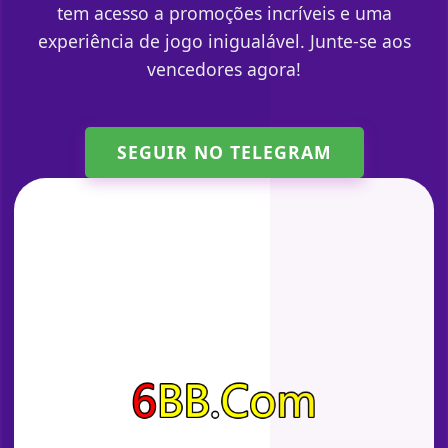
tem acesso a promoções incríveis e uma
experiência de jogo inigualável. Junte-se aos
vencedores agora!
SEGUIR NO TELEGRAM