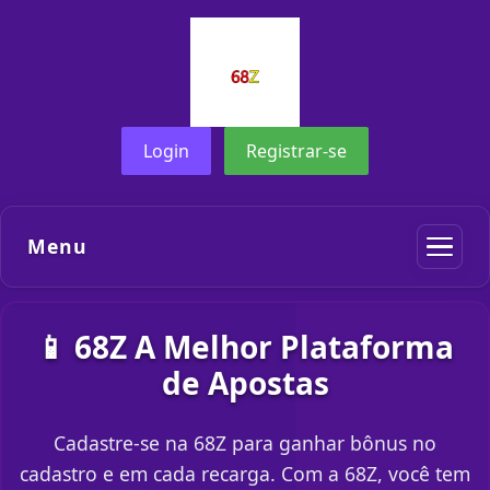
Login
Registrar-se
Menu
📱 68Z A Melhor Plataforma
de Apostas
Cadastre-se na 68Z para ganhar bônus no
cadastro e em cada recarga. Com a 68Z, você tem