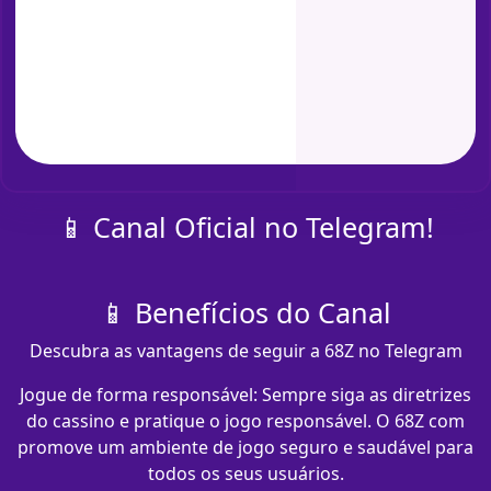
📱 Canal Oficial no Telegram!
📱 Benefícios do Canal
Descubra as vantagens de seguir a 68Z no Telegram
Jogue de forma responsável: Sempre siga as diretrizes
do cassino e pratique o jogo responsável. O 68Z com​
promove um ambiente de jogo seguro e saudável para
todos os seus usuários.