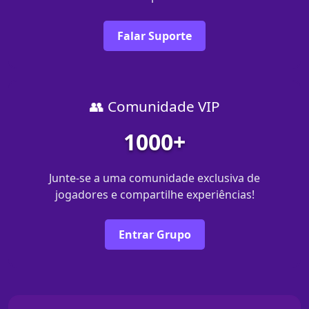
Falar Suporte
👥 Comunidade VIP
1000+
Junte-se a uma comunidade exclusiva de
jogadores e compartilhe experiências!
Entrar Grupo