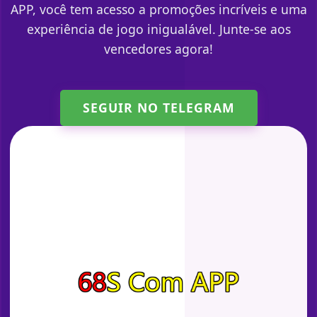
APP, você tem acesso a promoções incríveis e uma
experiência de jogo inigualável. Junte-se aos
vencedores agora!
SEGUIR NO TELEGRAM