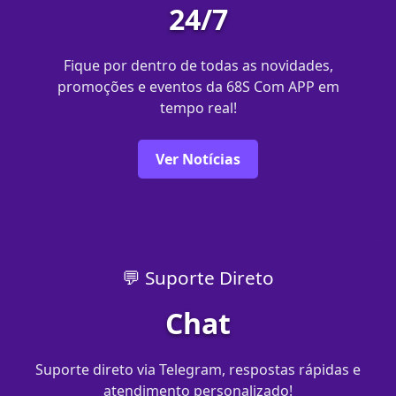
24/7
Fique por dentro de todas as novidades,
promoções e eventos da 68S Com APP em
tempo real!
Ver Notícias
💬 Suporte Direto
Chat
Suporte direto via Telegram, respostas rápidas e
atendimento personalizado!