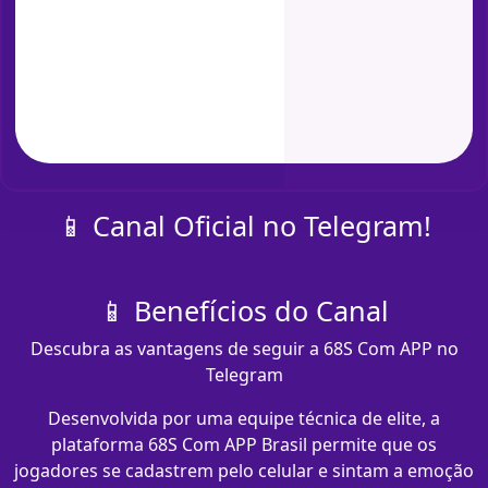
📱 Canal Oficial no Telegram!
📱 Benefícios do Canal
Descubra as vantagens de seguir a 68S Com APP no
Telegram
Desenvolvida por uma equipe técnica de elite, a
plataforma 68S Com APP Brasil permite que os
jogadores se cadastrem pelo celular e sintam a emoção