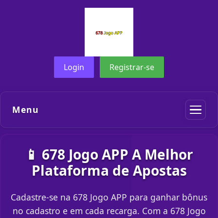
Login
Registrar-se
Menu
📱 678 Jogo APP A Melhor
Plataforma de Apostas
Cadastre-se na 678 Jogo APP para ganhar bônus
no cadastro e em cada recarga. Com a 678 Jogo