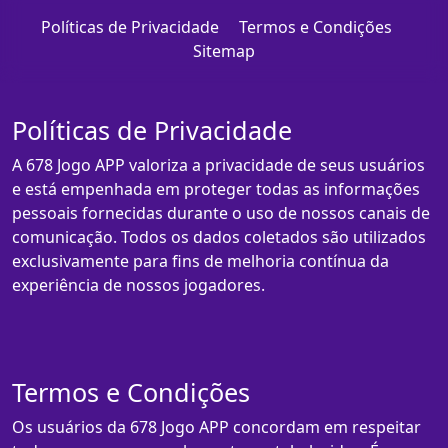
Políticas de Privacidade
Termos e Condições
Sitemap
Políticas de Privacidade
A 678 Jogo APP valoriza a privacidade de seus usuários
e está empenhada em proteger todas as informações
pessoais fornecidas durante o uso de nossos canais de
comunicação. Todos os dados coletados são utilizados
exclusivamente para fins de melhoria contínua da
experiência de nossos jogadores.
Termos e Condições
Os usuários da 678 Jogo APP concordam em respeitar