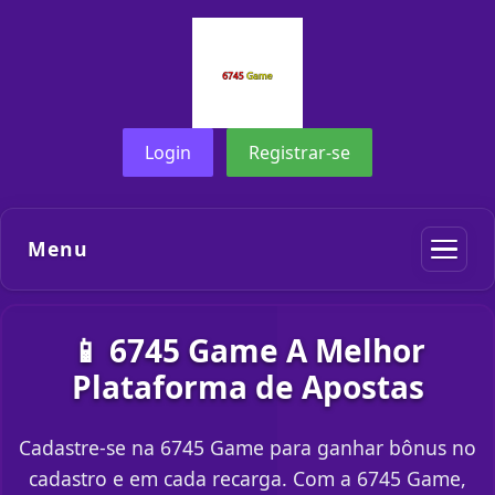
Login
Registrar-se
Menu
📱 6745 Game A Melhor
Plataforma de Apostas
Cadastre-se na 6745 Game para ganhar bônus no
cadastro e em cada recarga. Com a 6745 Game,