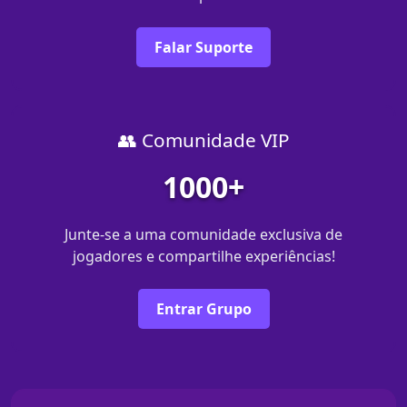
Falar Suporte
👥 Comunidade VIP
1000+
Junte-se a uma comunidade exclusiva de
jogadores e compartilhe experiências!
Entrar Grupo