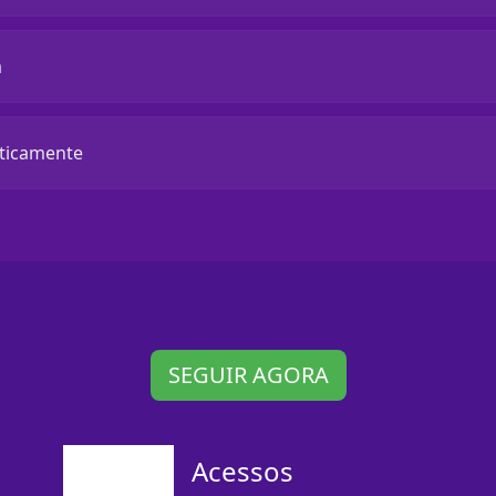
a
aticamente
SEGUIR AGORA
Acessos