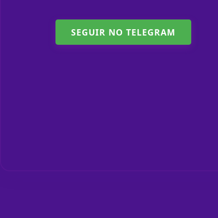
SEGUIR NO TELEGRAM