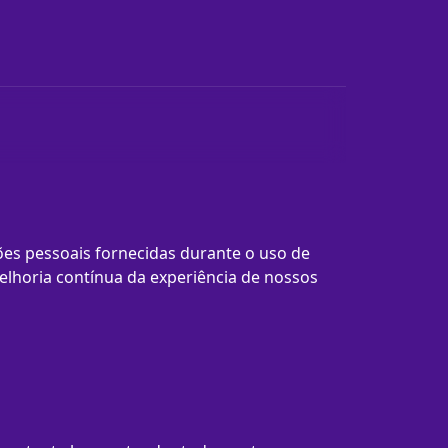
ões pessoais fornecidas durante o uso de
elhoria contínua da experiência de nossos