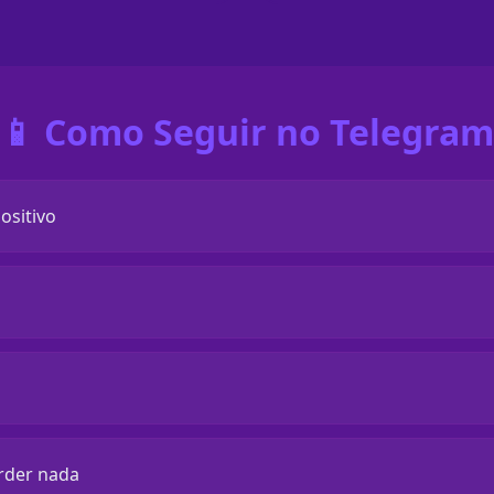
📱 Como Seguir no Telegram
ositivo
erder nada