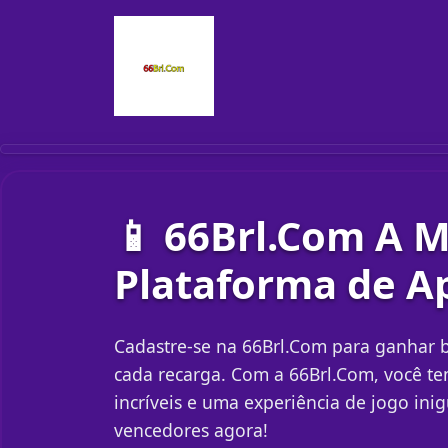
📱 66Brl.Com A 
Plataforma de A
Cadastre-se na 66Brl.Com para ganhar 
cada recarga. Com a 66Brl.Com, você t
incríveis e uma experiência de jogo inig
vencedores agora!