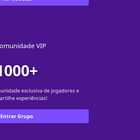
Comunidade VIP
1000+
unidade exclusiva de jogadores e
rtilhe experiências!
Entrar Grupo