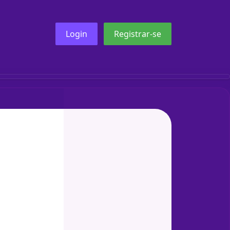
Login
Registrar-se