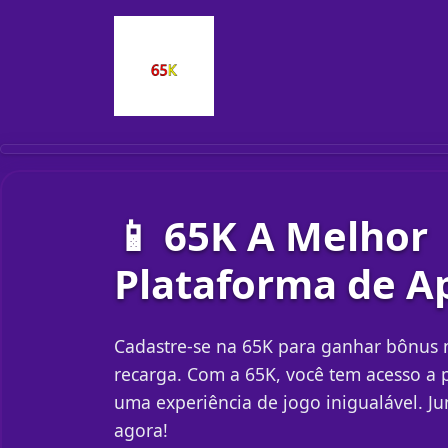
📱 65K A Melhor
Plataforma de A
Cadastre-se na 65K para ganhar bônus 
recarga. Com a 65K, você tem acesso a 
uma experiência de jogo inigualável. J
agora!