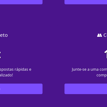
reto
👥 
t
espostas rápidas e
Junte-se a uma com
lizado!
compa
e