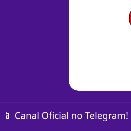
📱 Canal Oficial no Telegram!