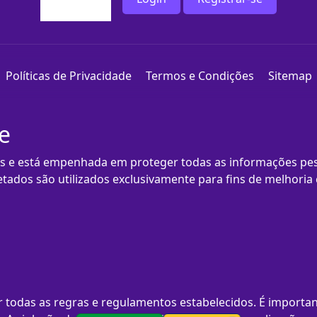
Políticas de Privacidade
Termos e Condições
Sitemap
de
ios e está empenhada em proteger todas as informações pe
tados são utilizados exclusivamente para fins de melhoria
todas as regras e regulamentos estabelecidos. É importan