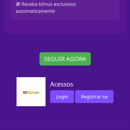
🎁 Receba bônus exclusivos
automaticamente
SEGUIR AGORA
Acessos
Login
Registrar-se