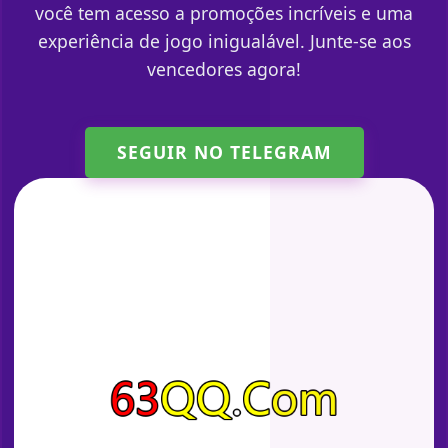
você tem acesso a promoções incríveis e uma
experiência de jogo inigualável. Junte-se aos
vencedores agora!
SEGUIR NO TELEGRAM