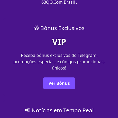
63QQ.Com Brasil .
🎁 Bônus Exclusivos
VIP
Receba bônus exclusivos do Telegram,
promoções especiais e códigos promocionais
únicos!
Ver Bônus
📢 Notícias em Tempo Real