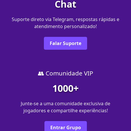
Chat
Suporte direto via Telegram, respostas rápidas e
atendimento personalizado!
Falar Suporte
👥 Comunidade VIP
1000+
Junte-se a uma comunidade exclusiva de
jogadores e compartilhe experiências!
Entrar Grupo