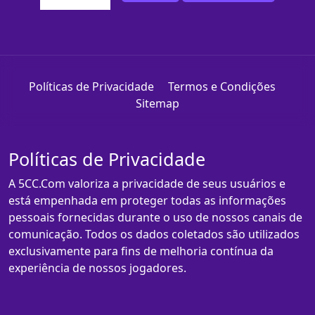
Políticas de Privacidade
Termos e Condições
Sitemap
Políticas de Privacidade
A 5CC.Com valoriza a privacidade de seus usuários e
está empenhada em proteger todas as informações
pessoais fornecidas durante o uso de nossos canais de
comunicação. Todos os dados coletados são utilizados
exclusivamente para fins de melhoria contínua da
experiência de nossos jogadores.