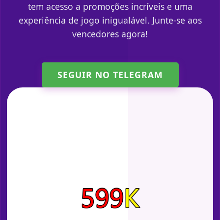
tem acesso a promoções incríveis e uma
experiência de jogo inigualável. Junte-se aos
vencedores agora!
SEGUIR NO TELEGRAM