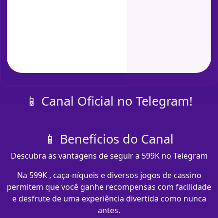
📱 Canal Oficial no Telegram!
📱 Benefícios do Canal
Descubra as vantagens de seguir a 599K no Telegram
Na 599K , caça-níqueis e diversos jogos de cassino
permitem que você ganhe recompensas com facilidade
e desfrute de uma experiência divertida como nunca
antes.