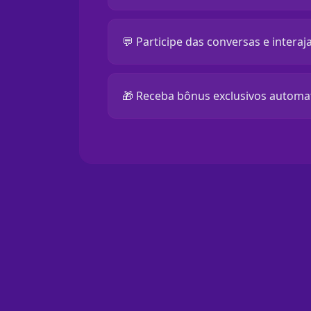
💬 Participe das conversas e interaj
🎁 Receba bônus exclusivos autom