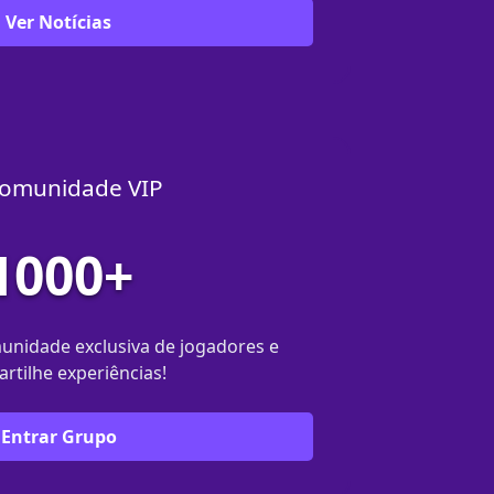
Ver Notícias
Comunidade VIP
1000+
unidade exclusiva de jogadores e
rtilhe experiências!
Entrar Grupo