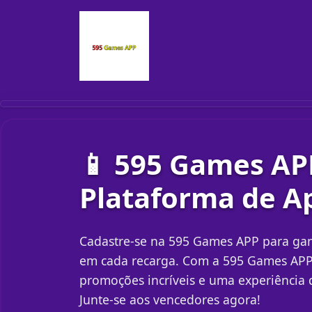
📱 595 Games AP
Plataforma de A
Cadastre-se na 595 Games APP para gan
em cada recarga. Com a 595 Games APP,
promoções incríveis e uma experiência d
Junte-se aos vencedores agora!