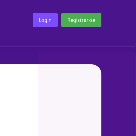
Login
Registrar-se