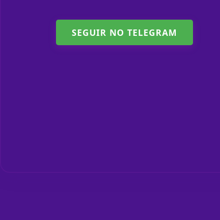
SEGUIR NO TELEGRAM