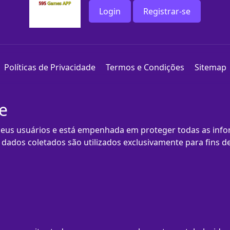
Login
Registrar-se
Políticas de Privacidade
Termos e Condições
Sitemap
de
 seus usuários e está empenhada em proteger todas as inf
dados coletados são utilizados exclusivamente para fins d