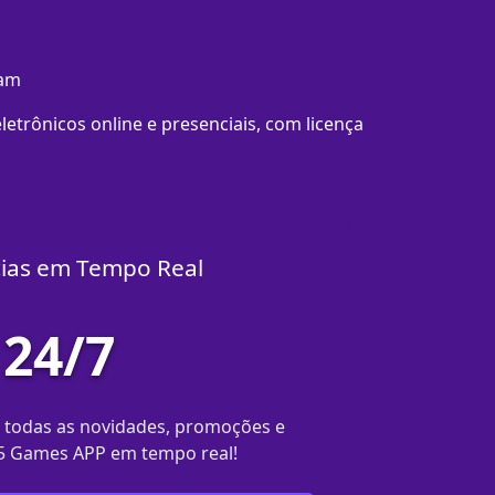
ram
etrônicos online e presenciais, com licença
cias em Tempo Real
24/7
e todas as novidades, promoções e
5 Games APP em tempo real!