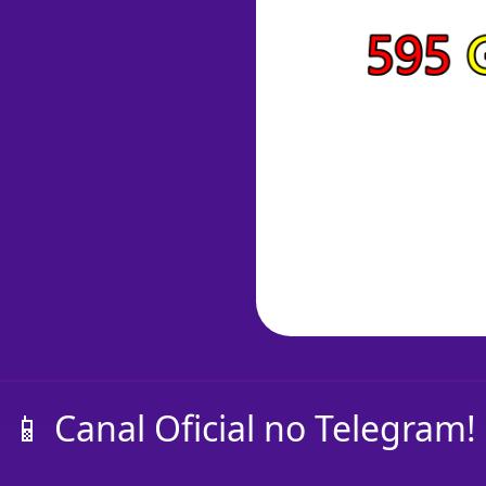
📱 Canal Oficial no Telegram!