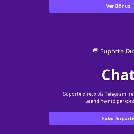
Ver Bônus
💬 Suporte Di
Cha
Suporte direto via Telegram, r
atendimento persona
Falar Suport