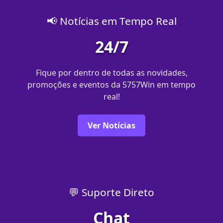
📢 Notícias em Tempo Real
24/7
Fique por dentro de todas as novidades,
promoções e eventos da 5757Win em tempo
real!
Ver Notícias
💬 Suporte Direto
Chat