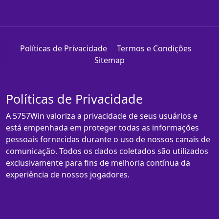
Políticas de Privacidade
Termos e Condições
Sitemap
Políticas de Privacidade
A 5757Win valoriza a privacidade de seus usuários e
está empenhada em proteger todas as informações
pessoais fornecidas durante o uso de nossos canais de
comunicação. Todos os dados coletados são utilizados
exclusivamente para fins de melhoria contínua da
experiência de nossos jogadores.