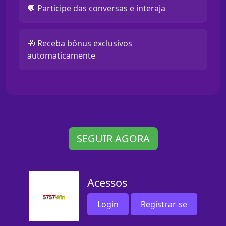
💬 Participe das conversas e interaja
🎁 Receba bônus exclusivos
automaticamente
SEGUIR AGORA
Acessos
Login
Registrar-se