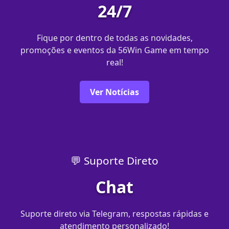
24/7
Fique por dentro de todas as novidades,
promoções e eventos da 56Win Game em tempo
real!
Ver Notícias
💬 Suporte Direto
Chat
Suporte direto via Telegram, respostas rápidas e
atendimento personalizado!