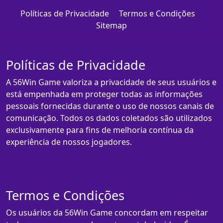
Políticas de Privacidade
Termos e Condições
Sitemap
Políticas de Privacidade
A 56Win Game valoriza a privacidade de seus usuários e
está empenhada em proteger todas as informações
pessoais fornecidas durante o uso de nossos canais de
comunicação. Todos os dados coletados são utilizados
exclusivamente para fins de melhoria contínua da
experiência de nossos jogadores.
Termos e Condições
Os usuários da 56Win Game concordam em respeitar