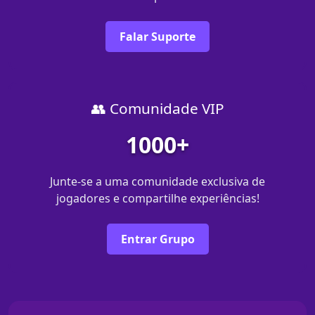
Falar Suporte
👥 Comunidade VIP
1000+
Junte-se a uma comunidade exclusiva de
jogadores e compartilhe experiências!
Entrar Grupo