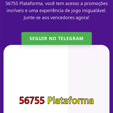
56755 Plataforma, você tem acesso a promoções
incríveis e uma experiência de jogo inigualável.
Junte-se aos vencedores agora!
SEGUIR NO TELEGRAM