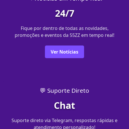
24/7
Fique por dentro de todas as novidades,
promoções e eventos da 55ZZ em tempo real!
Ver Notícias
💬 Suporte Direto
Chat
Suporte direto via Telegram, respostas rápidas e
atendimento personalizado!