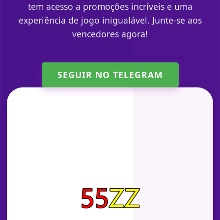
tem acesso a promoções incríveis e uma
experiência de jogo inigualável. Junte-se aos
vencedores agora!
SEGUIR NO TELEGRAM