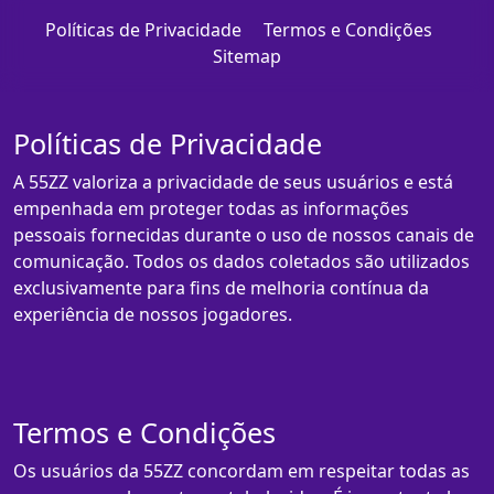
Políticas de Privacidade
Termos e Condições
Sitemap
Políticas de Privacidade
A 55ZZ valoriza a privacidade de seus usuários e está
empenhada em proteger todas as informações
pessoais fornecidas durante o uso de nossos canais de
comunicação. Todos os dados coletados são utilizados
exclusivamente para fins de melhoria contínua da
experiência de nossos jogadores.
Termos e Condições
Os usuários da 55ZZ concordam em respeitar todas as