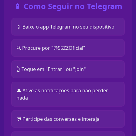
📱 Como Seguir no Telegram
📱 Baixe o app Telegram no seu dispositivo
🔍 Procure por "@55ZZOficial"
👆 Toque em "Entrar" ou "Join"
🔔 Ative as notificações para não perder
nada
💬 Participe das conversas e interaja