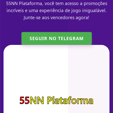
55NN Plataforma, você tem acesso a promoções
incríveis e uma experiência de jogo inigualável.
Junte-se aos vencedores agora!
SEGUIR NO TELEGRAM