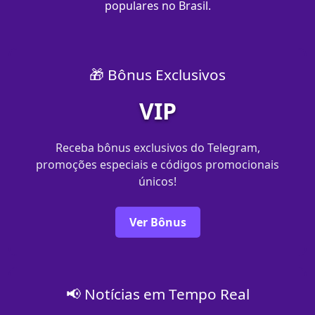
populares no Brasil.
🎁 Bônus Exclusivos
VIP
Receba bônus exclusivos do Telegram,
promoções especiais e códigos promocionais
únicos!
Ver Bônus
📢 Notícias em Tempo Real