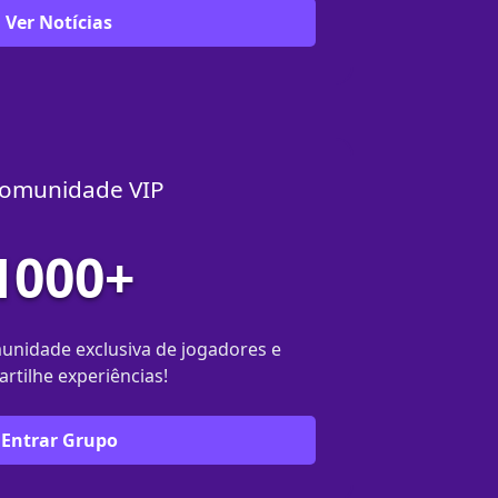
Ver Notícias
Comunidade VIP
1000+
unidade exclusiva de jogadores e
rtilhe experiências!
Entrar Grupo