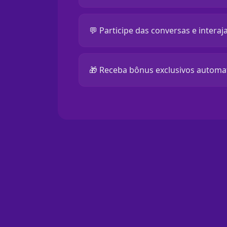
💬 Participe das conversas e interaj
🎁 Receba bônus exclusivos autom