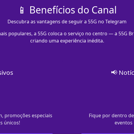
📱 Benefícios do Canal
Descubra as vantagens de seguir a 55G no Telegram
s populares, a 55G coloca o serviço no centro — a 55G Bras
criando uma experiência inédita.
sivos
📢 Notí
m, promoções especiais
Fique por dentro d
s únicos!
eventos