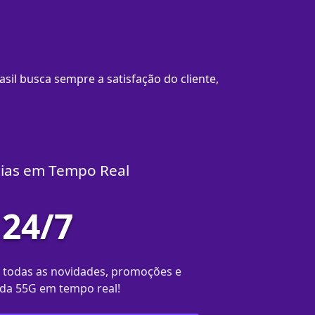
il busca sempre a satisfação do cliente,
cias em Tempo Real
24/7
e todas as novidades, promoções e
 da 55G em tempo real!