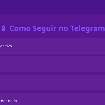
📱 Como Seguir no Telegram
ositivo
erder nada