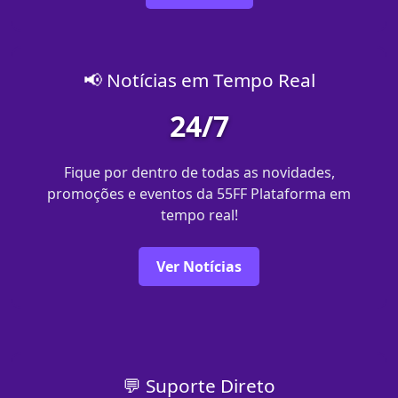
📢 Notícias em Tempo Real
24/7
Fique por dentro de todas as novidades,
promoções e eventos da 55FF Plataforma em
tempo real!
Ver Notícias
💬 Suporte Direto