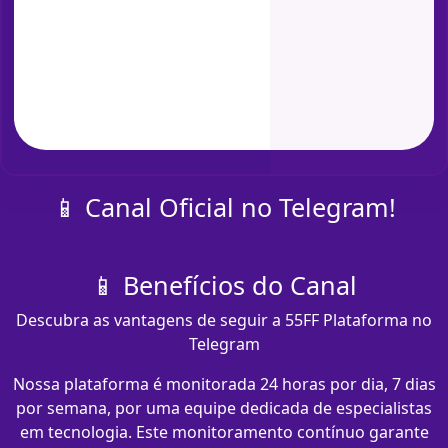
📱 Canal Oficial no Telegram!
📱 Benefícios do Canal
Descubra as vantagens de seguir a 55FF Plataforma no
Telegram
Nossa plataforma é monitorada 24 horas por dia, 7 dias
por semana, por uma equipe dedicada de especialistas
em tecnologia. Este monitoramento contínuo garante