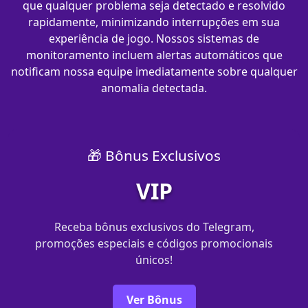
que qualquer problema seja detectado e resolvido
rapidamente, minimizando interrupções em sua
experiência de jogo. Nossos sistemas de
monitoramento incluem alertas automáticos que
notificam nossa equipe imediatamente sobre qualquer
anomalia detectada.
🎁 Bônus Exclusivos
VIP
Receba bônus exclusivos do Telegram,
promoções especiais e códigos promocionais
únicos!
Ver Bônus