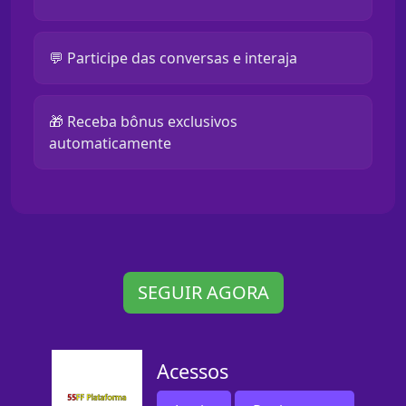
💬 Participe das conversas e interaja
🎁 Receba bônus exclusivos
automaticamente
SEGUIR AGORA
Acessos