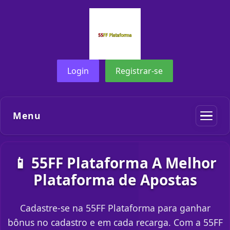
Login
Registrar-se
Menu
📱 55FF Plataforma A Melhor
Plataforma de Apostas
Cadastre-se na 55FF Plataforma para ganhar
bônus no cadastro e em cada recarga. Com a 55FF