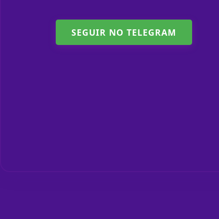
SEGUIR NO TELEGRAM