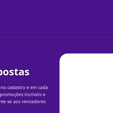
postas
 no cadastro e em cada
 promoções incríveis e
unte-se aos vencedores