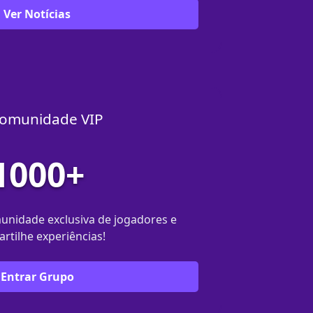
Ver Notícias
Comunidade VIP
1000+
unidade exclusiva de jogadores e
rtilhe experiências!
Entrar Grupo