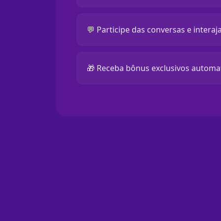
💬 Participe das conversas e interaj
🎁 Receba bônus exclusivos autom