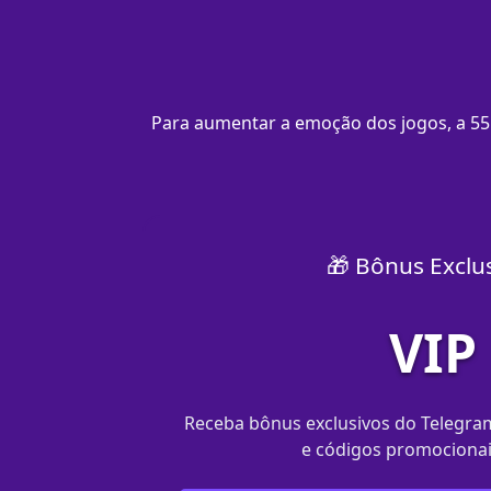
Para aumentar a emoção dos jogos, a 55F
🎁 Bônus Exclu
VIP
Receba bônus exclusivos do Telegra
e códigos promocionai