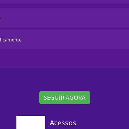
a
aticamente
SEGUIR AGORA
Acessos