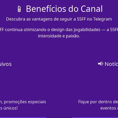
📱 Benefícios do Canal
Descubra as vantagens de seguir a 55FF no Telegram
F continua otimizando o design das jogabilidades — a 55F
intensidade e paixão.
sivos
📢 Notí
m, promoções especiais
Fique por dentro d
s únicos!
eventos 