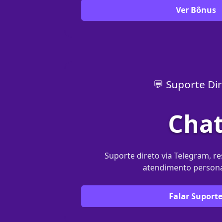
Ver Bônus
💬 Suporte Di
Cha
Suporte direto via Telegram, r
atendimento persona
Falar Suport