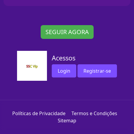
SEGUIR AGORA
Acessos
Login
Registrar-se
Políticas de Privacidade
Termos e Condições
Sitemap