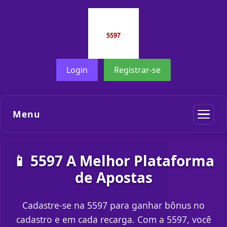
Login
Registrar-se
Menu
📱 5597 A Melhor Plataforma
de Apostas
Cadastre-se na 5597 para ganhar bônus no
cadastro e em cada recarga. Com a 5597, você