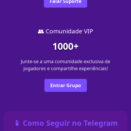
Falar Suporte
👥 Comunidade VIP
1000+
Junte-se a uma comunidade exclusiva de
jogadores e compartilhe experiências!
Entrar Grupo
📱 Como Seguir no Telegram