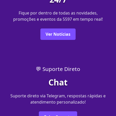
Fique por dentro de todas as novidades,
promoções e eventos da 5597 em tempo real!
Ver Notícias
💬 Suporte Direto
Chat
Suporte direto via Telegram, respostas rápidas e
atendimento personalizado!