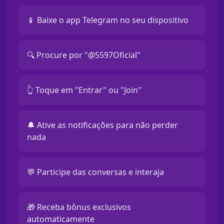
📱 Baixe o app Telegram no seu dispositivo
🔍 Procure por "@5597Oficial"
👆 Toque em "Entrar" ou "Join"
🔔 Ative as notificações para não perder
nada
💬 Participe das conversas e interaja
🎁 Receba bônus exclusivos
automaticamente