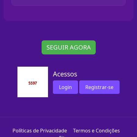
SEGUIR AGORA
Acessos
Login
Registrar-se
Políticas de Privacidade
Termos e Condições