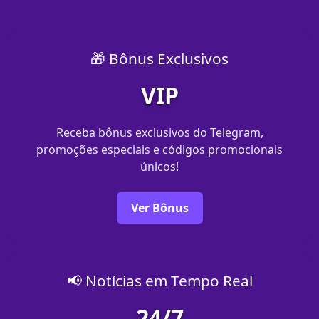
🎁 Bônus Exclusivos
VIP
Receba bônus exclusivos do Telegram,
promoções especiais e códigos promocionais
únicos!
Ver Bônus
📢 Notícias em Tempo Real
24/7