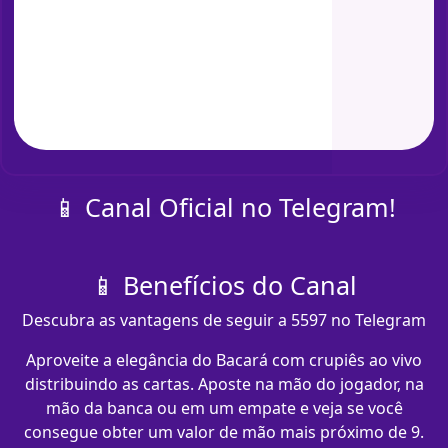
📱 Canal Oficial no Telegram!
📱 Benefícios do Canal
Descubra as vantagens de seguir a 5597 no Telegram
Aproveite a elegância do Bacará com crupiês ao vivo
distribuindo as cartas. Aposte na mão do jogador, na
mão da banca ou em um empate e veja se você
consegue obter um valor de mão mais próximo de 9.