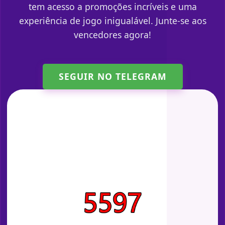
tem acesso a promoções incríveis e uma
experiência de jogo inigualável. Junte-se aos
vencedores agora!
SEGUIR NO TELEGRAM