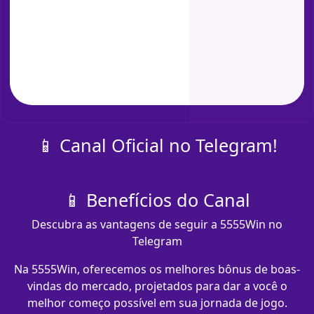
📱 Canal Oficial no Telegram!
📱 Benefícios do Canal
Descubra as vantagens de seguir a 5555Win no
Telegram
Na 5555Win, oferecemos os melhores bônus de boas-
vindas do mercado, projetados para dar a você o
melhor começo possível em sua jornada de jogo.