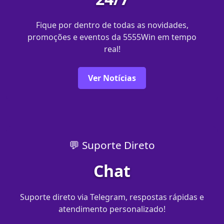
Fique por dentro de todas as novidades,
promoções e eventos da 5555Win em tempo
real!
Ver Notícias
💬 Suporte Direto
Chat
Suporte direto via Telegram, respostas rápidas e
atendimento personalizado!