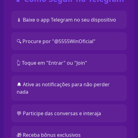
📱 Baixe o app Telegram no seu dispositivo
🔍 Procure por "@5555WinOficial"
👆 Toque em "Entrar" ou "Join"
🔔 Ative as notificações para não perder
nada
💬 Participe das conversas e interaja
🎁 Receba bônus exclusivos