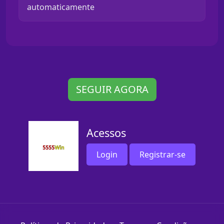
automaticamente
SEGUIR AGORA
Acessos
Login
Registrar-se