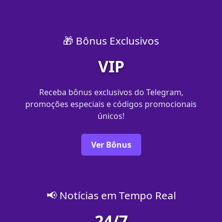
🎁 Bônus Exclusivos
VIP
Receba bônus exclusivos do Telegram,
promoções especiais e códigos promocionais
únicos!
Ver Bônus
📢 Notícias em Tempo Real
24/7