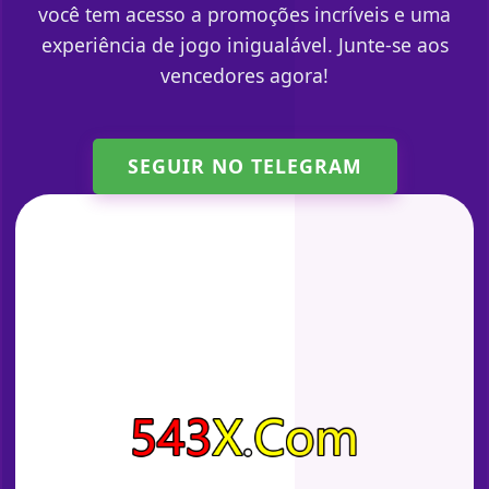
você tem acesso a promoções incríveis e uma
experiência de jogo inigualável. Junte-se aos
vencedores agora!
SEGUIR NO TELEGRAM