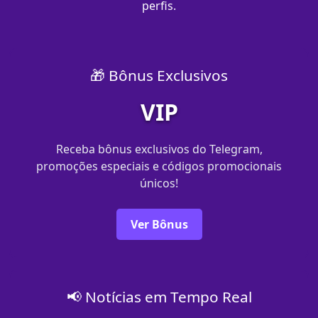
perfis.
🎁 Bônus Exclusivos
VIP
Receba bônus exclusivos do Telegram,
promoções especiais e códigos promocionais
únicos!
Ver Bônus
📢 Notícias em Tempo Real