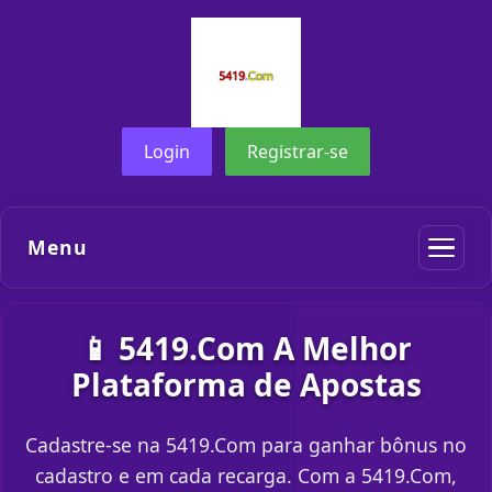
Login
Registrar-se
Menu
📱 5419.Com A Melhor
Plataforma de Apostas
Cadastre-se na 5419.Com para ganhar bônus no
cadastro e em cada recarga. Com a 5419.Com,