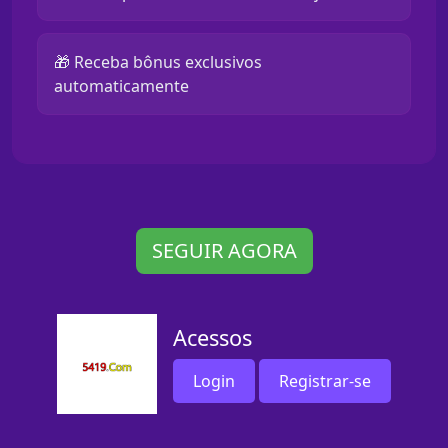
🎁 Receba bônus exclusivos
automaticamente
SEGUIR AGORA
Acessos
Login
Registrar-se