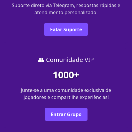
Suporte direto via Telegram, respostas rápidas e
atendimento personalizado!
Falar Suporte
👥 Comunidade VIP
1000+
Junte-se a uma comunidade exclusiva de
jogadores e compartilhe experiências!
Entrar Grupo