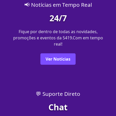
📢 Notícias em Tempo Real
24/7
Fique por dentro de todas as novidades,
promoções e eventos da 5419.Com em tempo
real!
Ver Notícias
💬 Suporte Direto
Chat