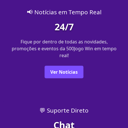
📢 Notícias em Tempo Real
24/7
Fique por dentro de todas as novidades,
promoções e eventos da 500Jogo Win em tempo
real!
Ver Notícias
💬 Suporte Direto
Chat