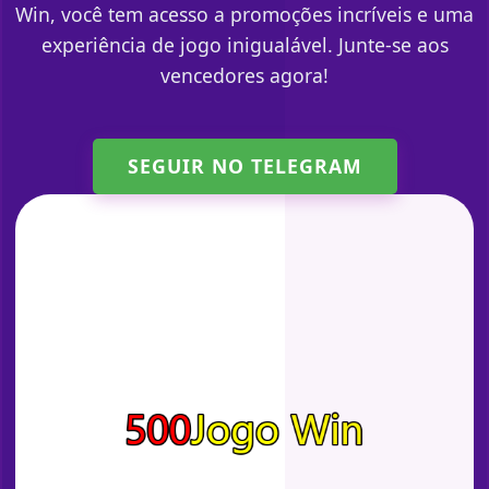
Win, você tem acesso a promoções incríveis e uma
experiência de jogo inigualável. Junte-se aos
vencedores agora!
SEGUIR NO TELEGRAM