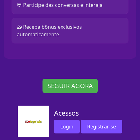
💬 Participe das conversas e interaja
🎁 Receba bônus exclusivos
automaticamente
SEGUIR AGORA
Acessos
Login
Registrar-se