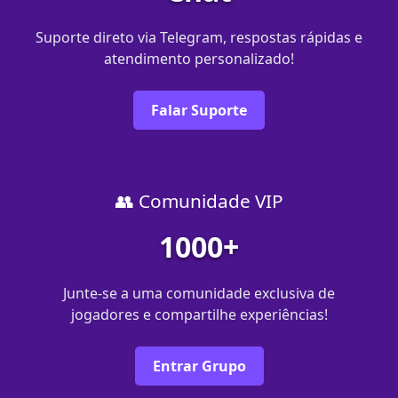
Suporte direto via Telegram, respostas rápidas e
atendimento personalizado!
Falar Suporte
👥 Comunidade VIP
1000+
Junte-se a uma comunidade exclusiva de
jogadores e compartilhe experiências!
Entrar Grupo