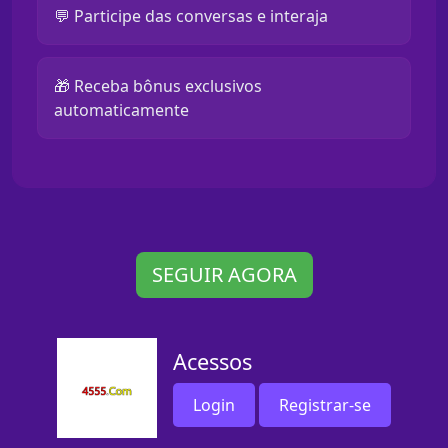
💬 Participe das conversas e interaja
🎁 Receba bônus exclusivos
automaticamente
SEGUIR AGORA
Acessos
Login
Registrar-se