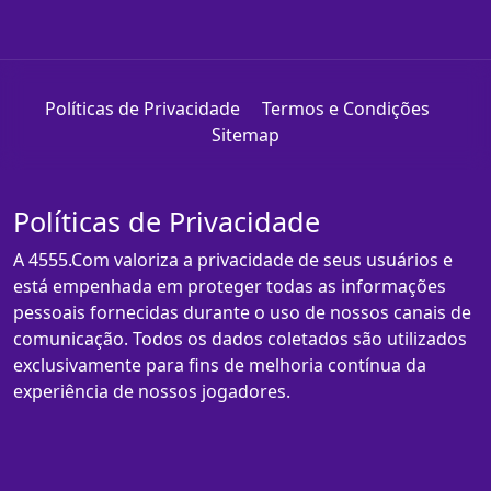
Políticas de Privacidade
Termos e Condições
Sitemap
Políticas de Privacidade
A 4555.Com valoriza a privacidade de seus usuários e
está empenhada em proteger todas as informações
pessoais fornecidas durante o uso de nossos canais de
comunicação. Todos os dados coletados são utilizados
exclusivamente para fins de melhoria contínua da
experiência de nossos jogadores.