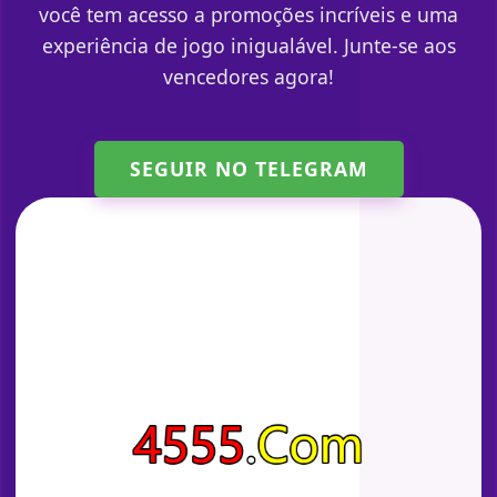
você tem acesso a promoções incríveis e uma
experiência de jogo inigualável. Junte-se aos
vencedores agora!
SEGUIR NO TELEGRAM