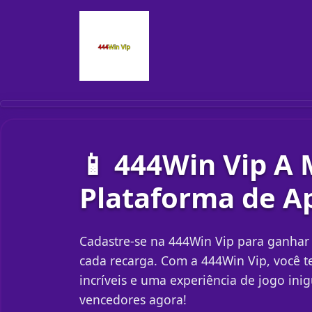
📱 444Win Vip A
Plataforma de A
Cadastre-se na 444Win Vip para ganhar
cada recarga. Com a 444Win Vip, você 
incríveis e uma experiência de jogo inig
vencedores agora!