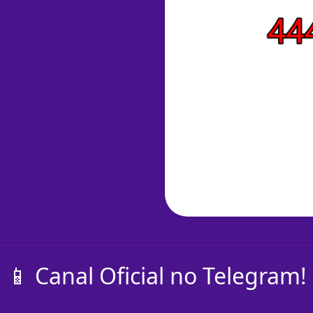
📱 Canal Oficial no Telegram!