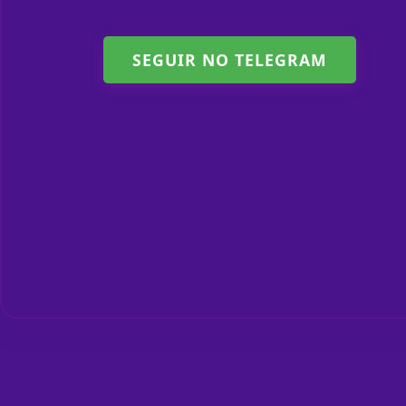
SEGUIR NO TELEGRAM