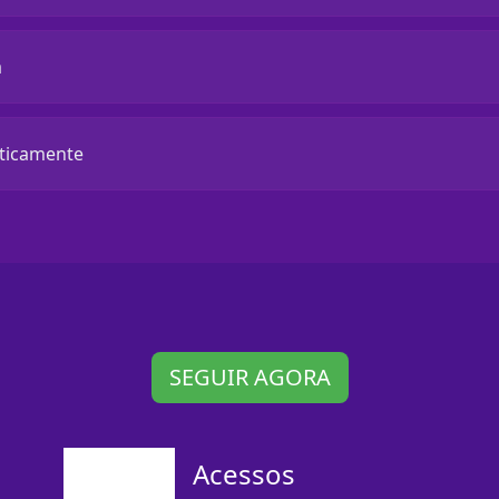
a
aticamente
SEGUIR AGORA
Acessos