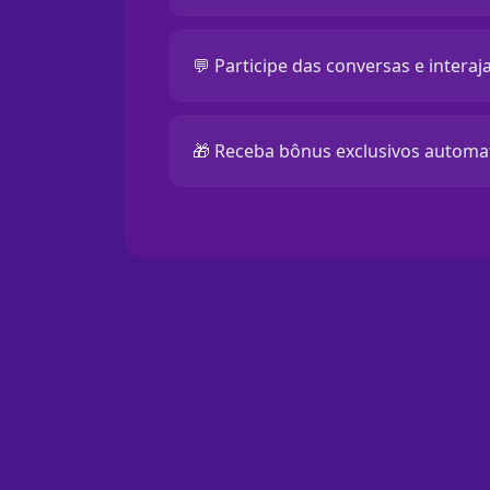
💬 Participe das conversas e interaj
🎁 Receba bônus exclusivos autom