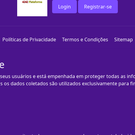
Login
Registrar-se
Políticas de Privacidade
Termos e Condições
Sitemap
de
e seus usuários e está empenhada em proteger todas as in
 os dados coletados são utilizados exclusivamente para fi