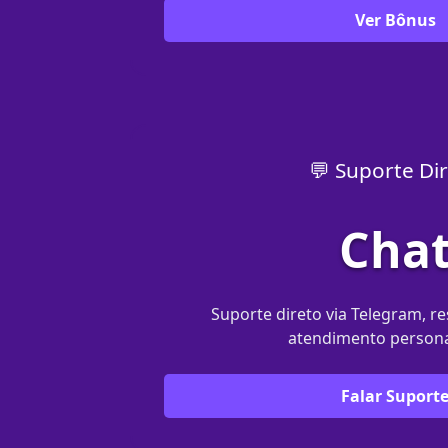
Ver Bônus
💬 Suporte Di
Cha
Suporte direto via Telegram, r
atendimento persona
Falar Suport