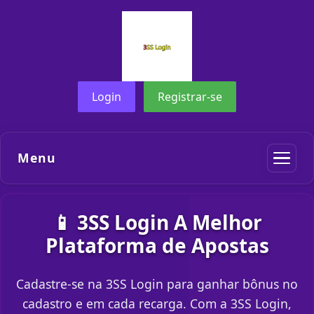
Login
Registrar-se
Menu
📱 3SS Login A Melhor
Plataforma de Apostas
Cadastre-se na 3SS Login para ganhar bônus no
cadastro e em cada recarga. Com a 3SS Login,