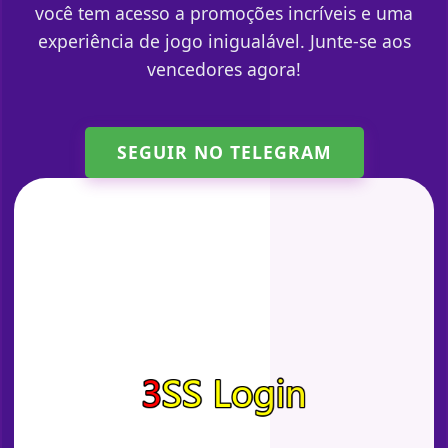
você tem acesso a promoções incríveis e uma
experiência de jogo inigualável. Junte-se aos
vencedores agora!
SEGUIR NO TELEGRAM