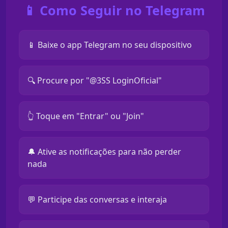
📱 Como Seguir no Telegram
📱 Baixe o app Telegram no seu dispositivo
🔍 Procure por "@3SS LoginOficial"
👆 Toque em "Entrar" ou "Join"
🔔 Ative as notificações para não perder
nada
💬 Participe das conversas e interaja